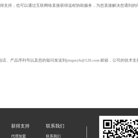
得支持，也可以通过互联网络直接获得远程协助服务，为您直接解决您遇到的
电话、产品序列号以及您的疑问发送到
jinqueyb@126.com
邮箱，公司的技术支
获得支持
联系我们
代理加盟
联系我们