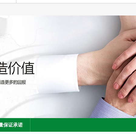
量保证承诺