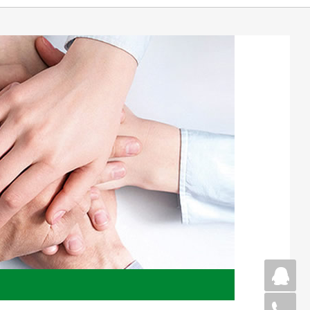
Q
Q
03